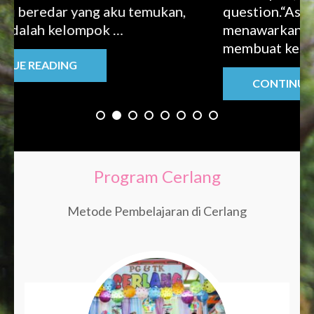
 yang aku temukan,
question.“Aska”, jawab an
lompok …
menawarkan diri. Kakak-
membuat kesepakatan …
G
CONTINUE READING
Program Cerlang
Metode Pembelajaran di Cerlang