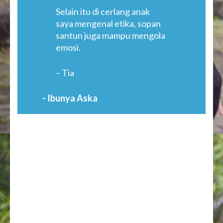
Selain itu di cerlang anak
saya mengenal etika, sopan
santun juga mampu mengola
emosi.
– Tia
- Ibunya Aska