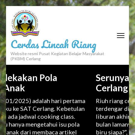
Cerdas Lincah Riang
Website resmi Pusat Kegiatan Belajar Masyarakat
(PKBM) Cerlang
n Pola
Serunya Semester
Cerlang
 adalah hari pertama
Riuh riang celoteh anak-a
 Cerlang. Kebetulan
terdengar di Cerlang pagi 
al cooking class.
liburan akhir semester ya
engetahui isu pola
bulan lamanya. “Dari warn
 membaca artikel
biru siapa?”, Bu Ninda me