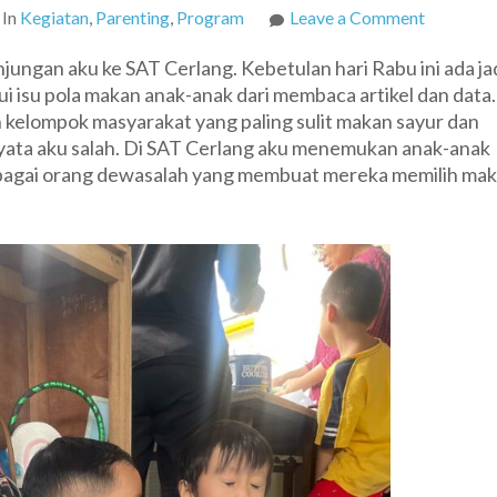
on
In
Kegiatan
,
Parenting
,
Program
Leave a Comment
Memerde
njungan aku ke SAT Cerlang. Kebetulan hari Rabu ini ada j
Pola
i isu pola makan anak-anak dari membaca artikel dan data.
Makan
 kelompok masyarakat yang paling sulit makan sayur dan
Anak
nyata aku salah. Di SAT Cerlang aku menemukan anak-anak
sebagai orang dewasalah yang membuat mereka memilih ma